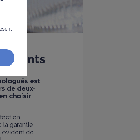
résent
es gants
r
mologués est
rs de deux-
n choisir
tection
 la garantie
s évident de
!