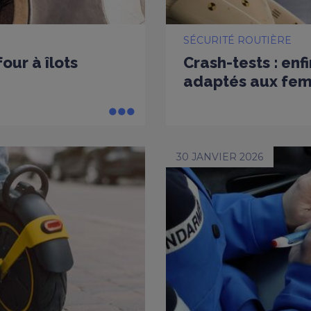
SÉCURITÉ ROUTIÈRE
our à îlots
Crash-tests : en
adaptés aux fe
30 JANVIER 2026