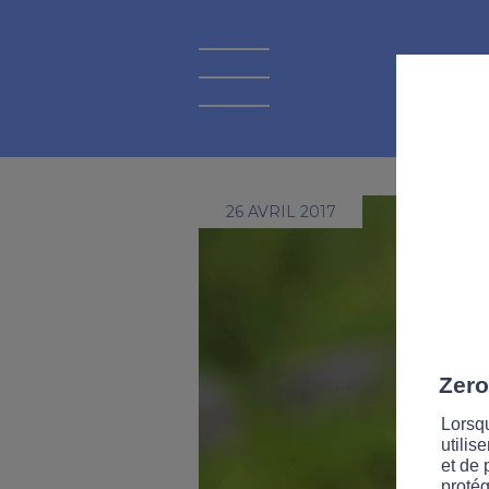
26 AVRIL 2017
Zero
Lorsqu
utilis
et de 
protég