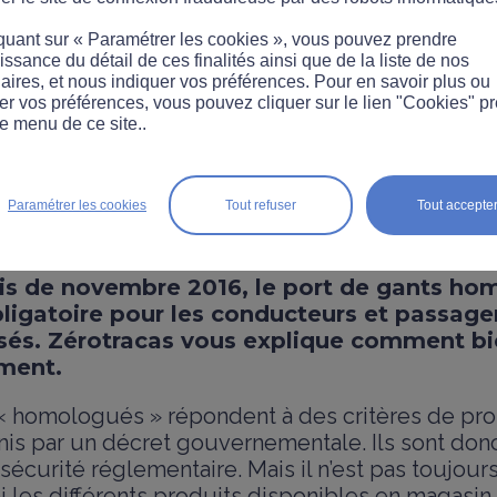
quant sur « Paramétrer les cookies », vous pouvez prendre
ssance du détail de ces finalités ainsi que de la liste de nos
aires, et nous indiquer vos préférences. Pour en savoir plus ou
er vos préférences, vous pouvez cliquer sur le lien "Cookies" p
e menu de ce site..
T
otorisés : bien choisir s
Paramétrer les cookies
Tout refuser
Tout accepte
is de novembre 2016, le port de gants ho
ligatoire pour les conducteurs et passage
sés. Zérotracas vous explique comment bie
ment.
 « homologués » répondent à des critères de pro
is par un décret gouvernementale. Ils sont donc
sécurité réglementaire. Mais il n’est pas toujour
rmi les différents produits disponibles en magasin 