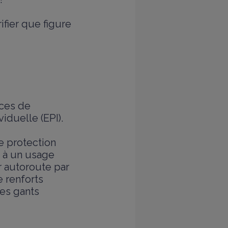
ifier que figure
nces de
iduelle (EPI).
ne protection
d à un usage
r autoroute par
e renforts
les gants