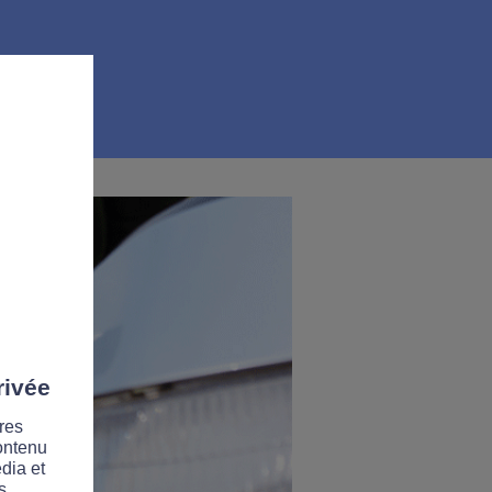
rivée
res
contenu
dia et
s.