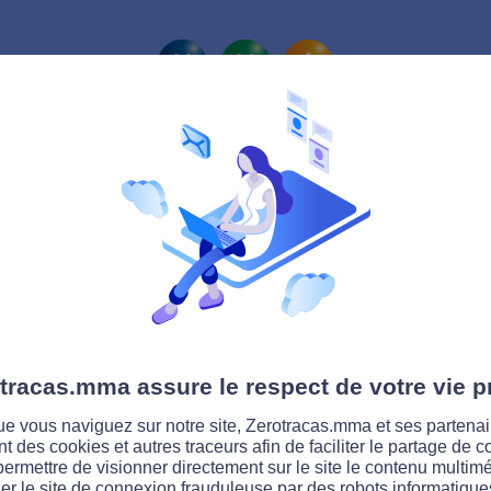
La route Zérotracas
tracas.mma assure le respect de votre vie p
e vous naviguez sur notre site, Zerotracas.mma et ses partenai
ent des cookies et autres traceurs afin de faciliter le partage de 
permettre de visionner directement sur le site le contenu multimé
er le site de connexion frauduleuse par des robots informatique