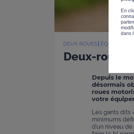
En cli
connai
parten
modifi
dans l
DEUX-ROUES
ÉQUIPEMEN
Deux-roues m
Depuis le mo
désormais ob
roues motori
votre équipe
Les gants dits
minimums défin
d’un niveau de 
faire le tri pa