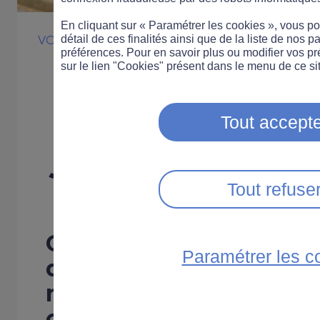
En cliquant sur « Paramétrer les cookies », vous 
détail de ces finalités ainsi que de la liste de nos p
VOITURE
FORMATION
COMPORTEMENT
préférences. Pour en savoir plus ou modifier vos p
Le permis de c
sur le lien "Cookies" présent dans le menu de ce sit
perte de vitess
Tout accepte
jeunes
Tout refuse
Les résultats de l’enq
Opinion Way pour Point
Paramétrer les c
que les 18-24 ans sont
moins pressés à passer
conduire.