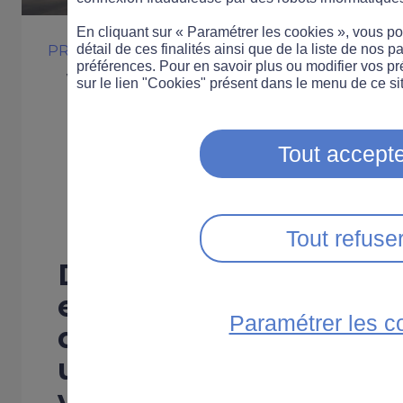
En cliquant sur « Paramétrer les cookies », vous 
détail de ces finalités ainsi que de la liste de nos p
PROFESSIONNEL
COMPORTEMENT
préférences. Pour en savoir plus ou modifier vos p
Véhicules profe
sur le lien "Cookies" présent dans le menu de ce sit
la désignation 
Tout accepte
conducteurs es
Tout refuse
Depuis le 1er janv
employeurs ont l’o
Paramétrer les c
désigner les salarié
une infraction au v
véhicule professionnel.