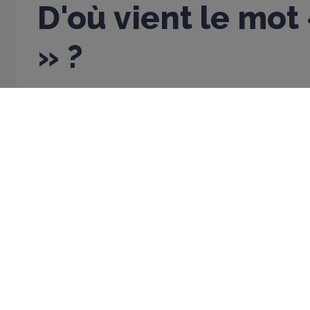
D'où vient le mot
» ?
23 JANVIER 2026