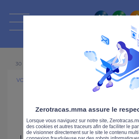
La route Zérot
30 NOVEMBRE 1999
VOITURE
COMPORTEMENT
Les Français so
civiques
Zerotracas.mma assure le respect
Lorsque vous naviguez sur notre site, Zerotracas.mm
des cookies et autres traceurs afin de faciliter le p
de visionner directement sur le site le contenu multi
Une étude commandée par l
connexion frauduleuse par des robots informatique