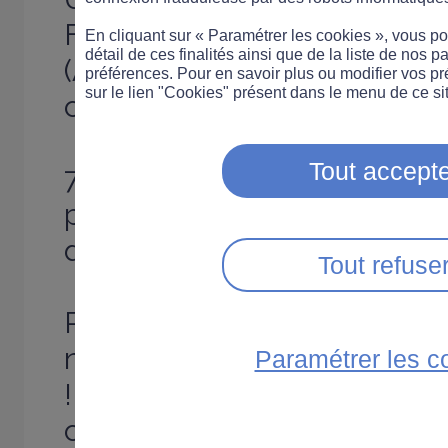
Française de Prévention d
En cliquant sur « Paramétrer les cookies », vous 
détail de ces finalités ainsi que de la liste de nos p
(AFPC) au volant montre un
préférences. Pour en savoir plus ou modifier vos p
sur le lien "Cookies" présent dans le menu de ce sit
comportement des Français
Tout accepte
79 % des personnes interro
plus respectueuses des limi
depuis l'installation des ra
Tout refuse
Par contre si le Français se d
ne pense pas la même chos
Paramétrer les c
! 69 % estiment que les Fra
conducteurs plutôt agressifs