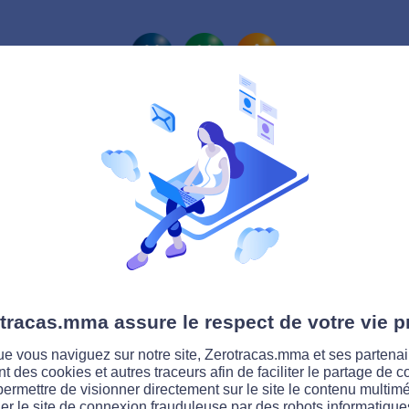
La route Zérotracas
des amendes change
tracas.mma assure le respect de votre vie p
pour excès de vitesse sont désormais échelonn
du dépassement.
e vous naviguez sur notre site, Zerotracas.mma et ses partenai
ent des cookies et autres traceurs afin de faciliter le partage de 
permettre de visionner directement sur le site le contenu multimé
t, la même amende forfaitaire de 135 euros (90 
er le site de connexion frauduleuse par des robots informatique