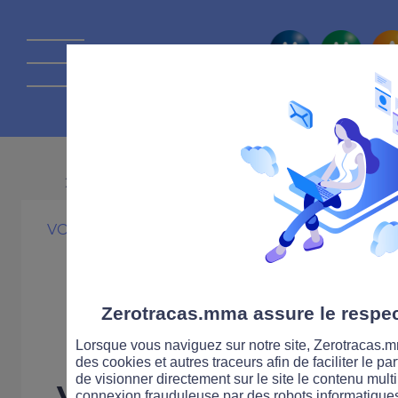
La route Zérot
26 MARS 2009
VOITURE
INNOVATION
Zérotracas.com
mobile
Zerotracas.mma assure le respect
Lorsque vous naviguez sur notre site, Zerotracas.mm
des cookies et autres traceurs afin de faciliter le p
de visionner directement sur le site le contenu multi
Vous le connaissez en 
connexion frauduleuse par des robots informatique