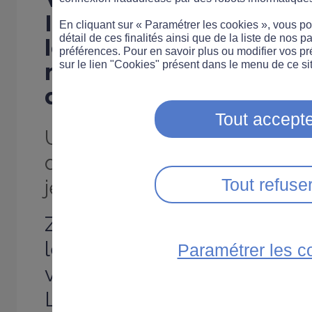
Internet. Désormais, Z
En cliquant sur « Paramétrer les cookies », vous 
détail de ces finalités ainsi que de la liste de nos p
le site de prévention d
préférences. Pour en savoir plus ou modifier vos p
routiers créé par MMA
sur le lien "Cookies" présent dans le menu de ce sit
depuis votre téléphon
Tout accepte
Un contenu proche
des intérêts des
Tout refuse
jeunes
Zérotracas.com fait
le point sur l’alcool, la
Paramétrer les c
vitesse, la drogue...
La finalité : faire