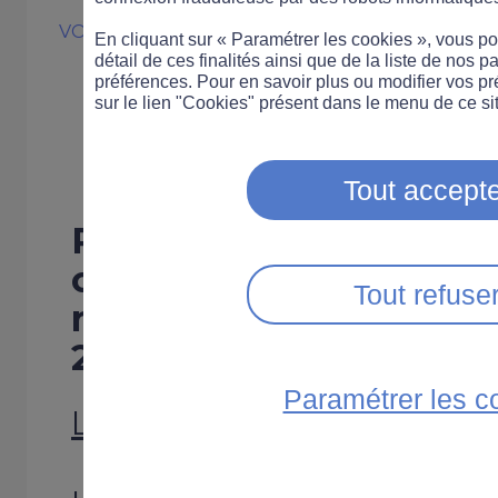
VOITURE
LÉGISLATION
En cliquant sur « Paramétrer les cookies », vous 
Les changement
détail de ces finalités ainsi que de la liste de nos p
préférences. Pour en savoir plus ou modifier vos p
sur le lien "Cookies" présent dans le menu de ce sit
route pour 201
Tout accepte
Prime à la casse, aides 
contrôle technique… Z
Tout refuse
revient sur les évolutio
2019 pour les usagers d
Paramétrer les c
La prime à la conversion