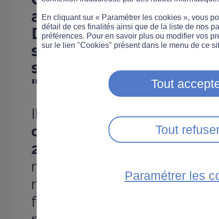
actuellement.
Elle est 
En cliquant sur « Paramétrer les cookies », vous 
détail de ces finalités ainsi que de la liste de nos p
Dominique Bussereau,
préférences. Pour en savoir plus ou modifier vos p
secrétaire d’Etat aux 
sur le lien "Cookies" présent dans le menu de ce sit
s’il s’agit aujourd’hui 
"
interrogation à titre p
Tout accepte
Il est vrai qu’il y a urgence :
d’accidentologie sont mauv
Tout refuse
2006
. Mis à part l’exception
mois se sont soldés par un
Paramétrer les c
nombre de morts et de bles
françaises. Le nouveau gou