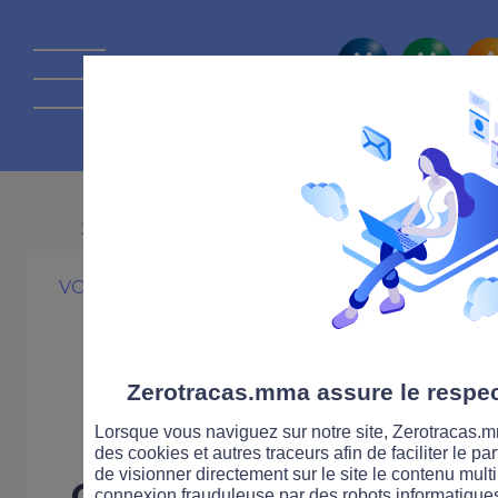
La route Zérot
26 MARS 2009
VOITURE
LÉGISLATION
Bientôt plus d
pour signaler le
Zerotracas.mma assure le respect
Lorsque vous naviguez sur notre site, Zerotracas.mm
des cookies et autres traceurs afin de faciliter le p
de visionner directement sur le site le contenu multi
C’est en tout cas une 
connexion frauduleuse par des robots informatique