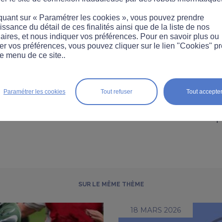
anvier 2008 »
.
quant sur « Paramétrer les cookies », vous pouvez prendre
ations sont en cours dans certains départements
ssance du détail de ces finalités ainsi que de la liste de nos
Intérieur qui sélectionnera le modèle de test défin
aires, et nous indiquer vos préférences. Pour en savoir plus ou
er vos préférences, vous pouvez cliquer sur le lien "Cookies" p
ueillir la salive au moyen d’une tige ou d’une 
e menu de ce site..
 immédiat et facile à obtenir par toute personne
aucoup moins lourd que les tests urinaires qui 
Paramétrer les cookies
Tout refuser
Tout accepte
on médicalisé. Et il y a urgence :
seulement 21
 été réalisés en 2006
contre 11 millions de dép
SUR LE MÊME THÈME
18 MARS 2026