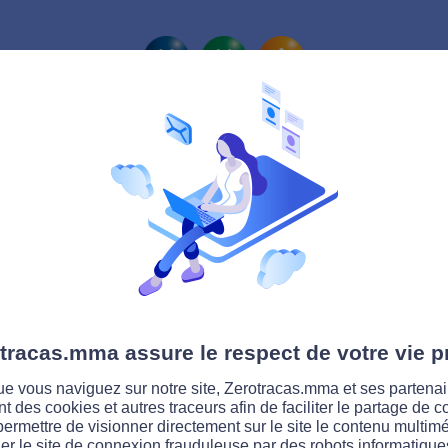
La route Zérotracas
es tests de dépistage sal
tracas.mma assure le respect de votre vie p
dépistage salivaire de drogues au volant r
t annoncés, il semblerait que début 2008 s
e vous naviguez sur notre site, Zerotracas.mma et ses partenai
cement.
Cécile Petit, déléguée interministéri
ent des cookies et autres traceurs afin de faciliter le partage de 
permettre de visionner directement sur le site le contenu multimé
ière, a ainsi indiqué que
« la mise en applica
er le site de connexion frauduleuse par des robots informatique