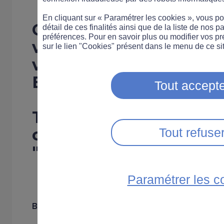
En cliquant sur « Paramétrer les cookies », vous 
Comment inciter les a
détail de ces finalités ainsi que de la liste de nos p
préférences. Pour en savoir plus ou modifier vos p
voitures neuves à chois
sur le lien "Cookies" présent dans le menu de ce sit
véhicules propres ?
En touchant à leur porte
Tout accepte
Telle est la réponse d
concrète du désormai
Tout refuse
"Grenelle de l’environ
Paramétrer les c
Bonus