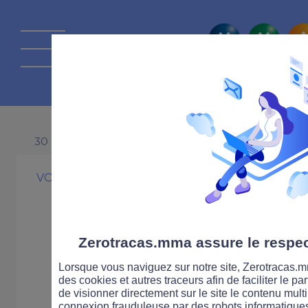
La route Zérot
30 NOVEMBRE 1999
VOITURE
ENVIRONNEMENT
1er janvier 2008
naissance du "
Zerotracas.mma assure le respect
Lorsque vous naviguez sur notre site, Zerotracas.mm
malus écologi
des cookies et autres traceurs afin de faciliter le p
de visionner directement sur le site le contenu multi
connexion frauduleuse par des robots informatique