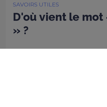
SAVOIRS UTILES
D'où vient le mot
» ?
23 JANVIER 2026