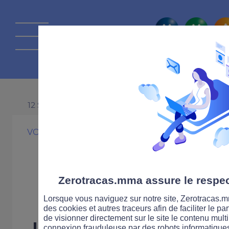
La route Zérot
12 SEPTEMBRE 2011
VOITURE
SANTÉ
Les éthylotests
démarrage en 
Zerotracas.mma assure le respect
Lorsque vous naviguez sur notre site, Zerotracas.mm
des cookies et autres traceurs afin de faciliter le p
de visionner directement sur le site le contenu multi
Un décret paru le 7 se
connexion frauduleuse par des robots informatique