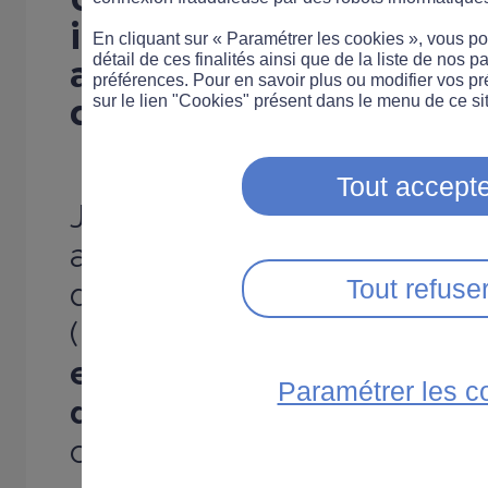
impose l'installation d'
En cliquant sur « Paramétrer les cookies », vous 
détail de ces finalités ainsi que de la liste de nos p
anti-démarrage
à cert
préférences. Pour en savoir plus ou modifier vos p
de la route...
sur le lien "Cookies" présent dans le menu de ce sit
Tout accepte
Jusqu'ici obligatoire depuis
autocars neufs réservés au 
Tout refuse
d'enfants, les éthylotests 
(EAD) peuvent être imposé
en état d'ivresse, pour u
Paramétrer les c
de cinq ans.
L'installation d
charge.