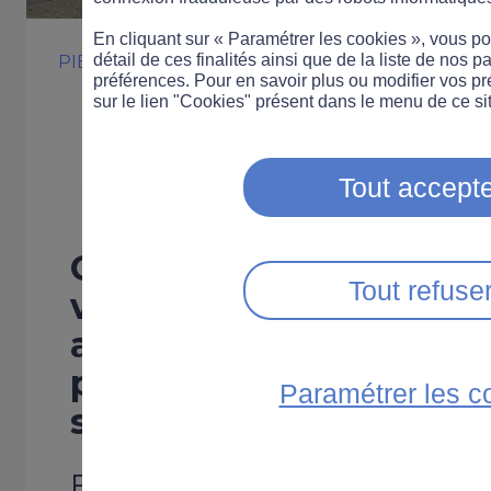
En cliquant sur « Paramétrer les cookies », vous 
détail de ces finalités ainsi que de la liste de nos p
PIÉTON
PRATIQUE
préférences. Pour en savoir plus ou modifier vos p
Un kit piétons 
sur le lien "Cookies" présent dans le menu de ce sit
sécurité
Tout accepte
Cette innovation est p
Tout refuse
villes pour renforcer la
abords des passages-p
permettant de les signa
Paramétrer les c
sécuriser et de les déli
En France, 475 personnes 