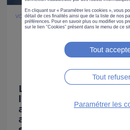
En cliquant sur « Paramétrer les cookies », vous 
détail de ces finalités ainsi que de la liste de nos p
VOITURE
COMPORTEMENT
préférences. Pour en savoir plus ou modifier vos p
Dénonciation d
sur le lien "Cookies" présent dans le menu de ce sit
vitesse : les pr
Tout accepte
libérales non 
Tout refuse
La Cour de Cassation a
l’obligation de désigne
Paramétrer les c
ayant commis une infra
avec un véhicule d’ent
s’applique pas aux pro