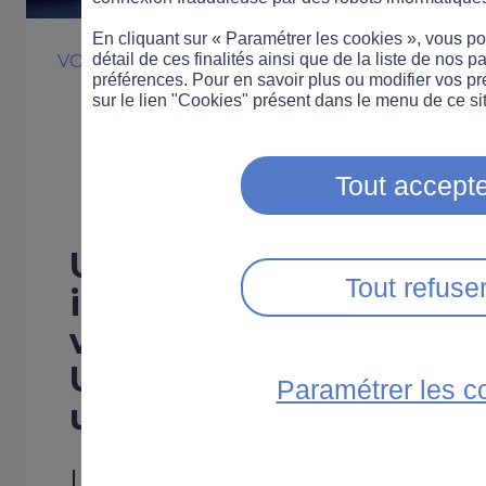
En cliquant sur « Paramétrer les cookies », vous 
détail de ces finalités ainsi que de la liste de nos p
VOITURE
LÉGISLATION
INNOVATION
ÉQUIP
préférences. Pour en savoir plus ou modifier vos p
Un nouveau typ
sur le lien "Cookies" présent dans le menu de ce sit
en ville
Tout accepte
Un nouveau dispositif 
Tout refuse
invisible et très perfor
ville : ETU (Equipement
Urbain), autrement app
Paramétrer les c
urbain.
La particularité de ce nouve