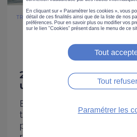
En cliquant sur « Paramétrer les cookies », vous 
détail de ces finalités ainsi que de la liste de nos p
TROTTINETTE
COMPORTEMENT
SÉCURITÉ 
préférences. Pour en savoir plus ou modifier vos p
Trottinette : un
sur le lien "Cookies" présent dans le menu de ce sit
accidentologie
Tout accepte
22 personnes ont perdu 
Tout refuse
un accident de trottine
En 2021, la mortalité des u
Paramétrer les c
trottinette a augmenté par 
précédentes. Dans son bilan
routière dénombre 22 pers