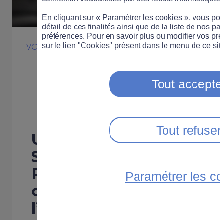
En cliquant sur « Paramétrer les cookies », vous 
détail de ces finalités ainsi que de la liste de nos p
préférences. Pour en savoir plus ou modifier vos p
sur le lien "Cookies" présent dans le menu de ce sit
VOITURE
COMPORTEMENT
SÉCURITÉ ROUT
Les Français et 
Tout accepte
équipements de
Tout refuse
Une enquête menée par 
Syndicat des Équipeme
Route montre une pris
Paramétrer les c
conscience du grand pu
l’importance de ces é