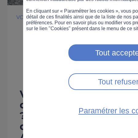
En cliquant sur « Paramétrer les cookies », vous 
détail de ces finalités ainsi que de la liste de nos p
VOITURE
COMPORTEMENT
PRATIQUE
préférences. Pour en savoir plus ou modifier vos p
Que faire si vou
sur le lien "Cookies" présent dans le menu de ce sit
témoin d’un acc
Tout accepte
route ?
Tout refuse
Vous arrivez en premier
d'un accident ou vous 
Paramétrer les c
? Gardez la tête froide 
d’action PAS : dans l’o
Alerter, Secourir.