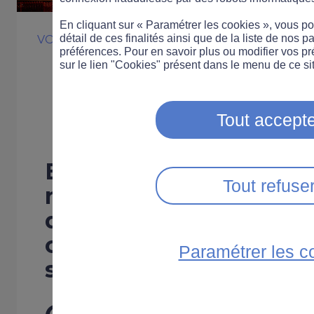
En cliquant sur « Paramétrer les cookies », vous 
détail de ces finalités ainsi que de la liste de nos p
VOITURE
SÉCURITÉ ROUTIÈRE
préférences. Pour en savoir plus ou modifier vos p
Comment réagir
sur le lien "Cookies" présent dans le menu de ce sit
crevaison sur la
Tout accepte
En voiture, une crevais
Tout refuse
n’importe quand et n’im
donc important d’avoir
comportements afin d’
Paramétrer les c
sécurité et celle des au