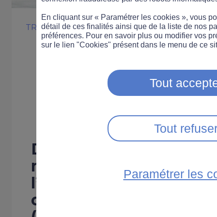
En cliquant sur « Paramétrer les cookies », vous 
détail de ces finalités ainsi que de la liste de nos p
TROTTINETTE
SÉCURITÉ ROUTIÈRE
préférences. Pour en savoir plus ou modifier vos p
Nouvelle régle
sur le lien "Cookies" présent dans le menu de ce sit
pour les trottin
Tout accepte
électriques
Tout refuse
Depuis le 1
septembre,
er
mesures viennent rég
Paramétrer les c
l’utilisation des engins
déplacement personne
(EDPM).