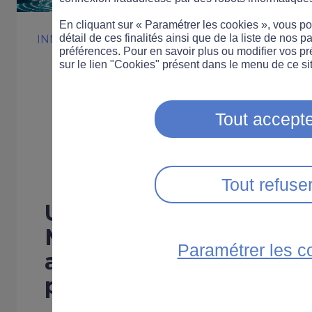
En cliquant sur « Paramétrer les cookies », vous 
détail de ces finalités ainsi que de la liste de nos p
INNOVATION
préférences. Pour en savoir plus ou modifier vos p
L'Intelligence ar
sur le lien "Cookies" présent dans le menu de ce sit
au service de l
Tout accepte
des accidents
Tout refuse
Une récente étude de l
Massachusetts a utilisé 
Paramétrer les c
artificielle pour prédir
pourraient être les plu